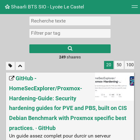
Shaarli BTS SIO - Lycée Le Castel
Nuage de tags
Mur d'images
Quotidien
Flux RS
249
shaares
20
50
100
GitHub -
HomeSecExplorer/Proxmox-
Hardening-Guide: Security
hardening guides for PVE and PBS, built on CIS
Debian Benchmark with Proxmox specific best
practices. · GitHub
Un guide assez complet pour durcir un serveur