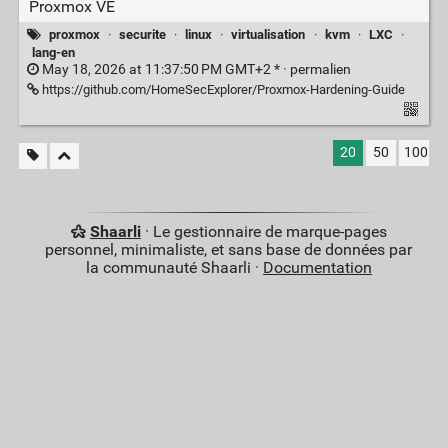
Proxmox VE
proxmox
·
securite
·
linux
·
virtualisation
·
kvm
·
LXC
·
lang-en
May 18, 2026 at 11:37:50 PM GMT+2 * ·
permalien
https://github.com/HomeSecExplorer/Proxmox-Hardening-Guide
20
50
100
Shaarli
· Le gestionnaire de marque-pages
personnel, minimaliste, et sans base de données par
la communauté Shaarli ·
Documentation