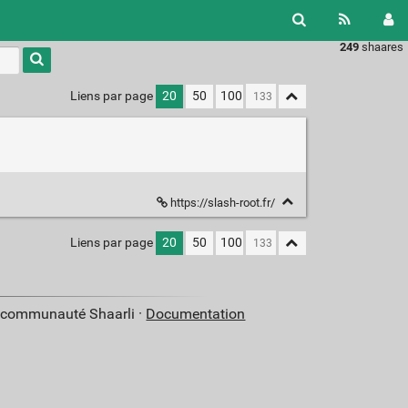
249
shaares
Liens par page
20
50
100
https://slash-root.fr/
Liens par page
20
50
100
a communauté Shaarli ·
Documentation