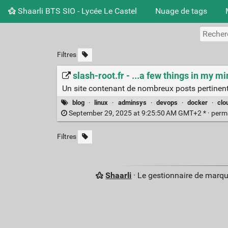
Shaarli BTS SIO - Lycée Le Castel
Nuage de tags
Filtres
slash-root.fr - ...a few things in my mi
Un site contenant de nombreux posts pertinents
blog
·
linux
·
adminsys
·
devops
·
docker
·
clo
September 29, 2025 at 9:25:50 AM GMT+2 * ·
perm
Filtres
Shaarli
· Le gestionnaire de marq