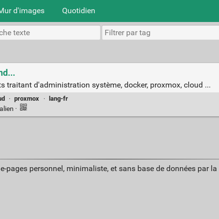
Mur d'images
Quotidien
nd...
 traitant d'administration système, docker, proxmox, cloud ...
ud
·
proxmox
·
lang-fr
alien
·
ue-pages personnel, minimaliste, et sans base de données par l