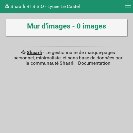
Shaarli BTS SIO - Lycée Le Castel
Nuage de tags
Mur d'images
Quotidien
Flux RS
Mur d'images - 0 images
Shaarli
· Le gestionnaire de marque-pages
personnel, minimaliste, et sans base de données par
la communauté Shaarli ·
Documentation