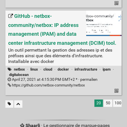
GitHub - netbox-
community/netbox: IP address
management (IPAM) and data
center infrastructure management (DCIM) tool.
Un outil permettant la gestion des adresses ip et des
préfixes ainsi que des éléments d'infrastructure.
Installable avec docker
netbox
·
linux
·
cloud
·
docker
·
infrastructure
·
ipam
·
digitalocean
April 27, 2021 at 4:15:30 PM GMT+2 * ·
permalien
https://github.com/netbox-community/netbox
20
50
100
Shaarli
· Le gestionnaire de marque-pages