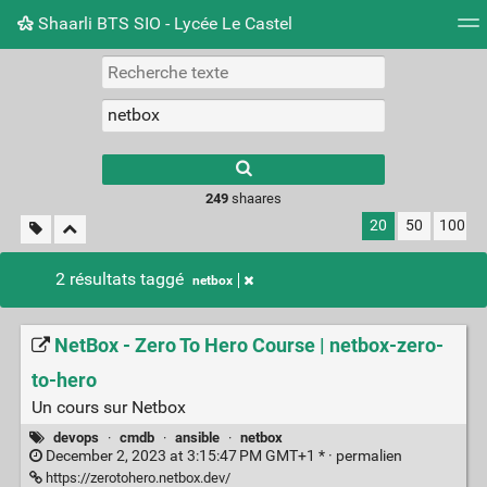
Shaarli BTS SIO - Lycée Le Castel
Nuage de tags
Mur d'images
Quotidien
Flux RS
249
shaares
20
50
100
2 résultats taggé
netbox
NetBox - Zero To Hero Course | netbox-zero-
to-hero
Un cours sur Netbox
devops
·
cmdb
·
ansible
·
netbox
December 2, 2023 at 3:15:47 PM GMT+1 * ·
permalien
https://zerotohero.netbox.dev/