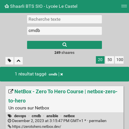
Shaarli BTS SIO - Lycée Le Castel
Nuage de tags
Mur d'images
Quotidien
Flux RS
249
shaares
20
50
100
1 résultat taggé
cmdb
NetBox - Zero To Hero Course | netbox-zero-
to-hero
Un cours sur Netbox
devops
·
cmdb
·
ansible
·
netbox
December 2, 2023 at 3:15:47 PM GMT+1 * ·
permalien
https://zerotohero.netbox.dev/